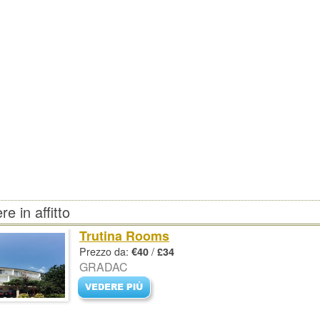
e in affitto
Trutina Rooms
Prezzo da:
/
€40
£34
GRADAC