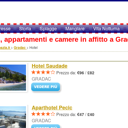
eresse
Storia
Spiagge
Mangiare
Vita Notturna
, appartamenti e camere in affitto a Gr
azia.it
>
Gradac
>
Hotel
Hotel Saudade
Prezzo da:
/
€96
£82
GRADAC
Aparthotel Pecic
Prezzo da:
/
€47
£40
GRADAC