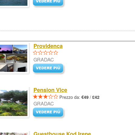
Providenca
GRADAC
Pension Vice
Prezzo da:
/
€49
£42
GRADAC
Guesthouse Kod Irene