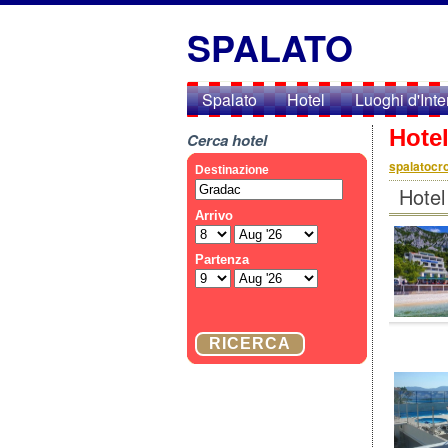
SPALATO
Spalato
Hotel
Luoghi d'Int
Hotel
Cerca hotel
spalatocro
Hotel