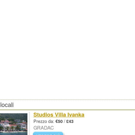
ocali
Studios Villa Ivanka
Prezzo da:
/
€50
£43
GRADAC