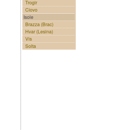
Trogir
Ciovo
Isole
Brazza (Brac)
Hvar (Lesina)
Vis
Solta