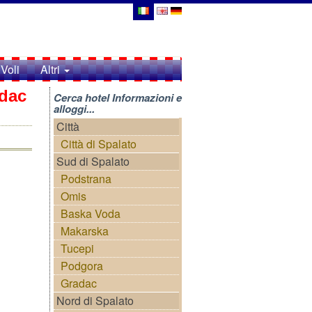
Voli
Altri
adac
Cerca hotel Informazioni e
alloggi...
Città
Città di Spalato
Sud di Spalato
Podstrana
Omis
Baska Voda
Makarska
Tucepi
Podgora
Gradac
Nord di Spalato