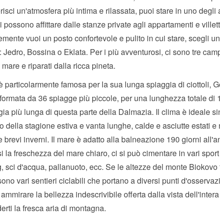
risci un'atmosfera più intima e rilassata, puoi stare in uno degli 
si possono affittare dalle stanze private agli appartamenti e villet
mente vuoi un posto confortevole e pulito in cui stare, scegli un
: Jedro, Bossina o Eklata. Per i più avventurosi, ci sono tre camp
 mare e riparati dalla ricca pineta.
 particolarmente famosa per la sua lunga spiaggia di ciottoli, G
 formata da 36 spiagge più piccole, per una lunghezza totale di 
gia più lunga di questa parte della Dalmazia. Il clima è ideale si
zio della stagione estiva e vanta lunghe, calde e asciutte estati e m
e brevi inverni. Il mare è adatto alla balneazione 190 giorni all'a
i la freschezza del mare chiaro, ci si può cimentare in vari spor
, sci d'acqua, pallanuoto, ecc. Se le altezze del monte Biokovo t
 sono vari sentieri ciclabili che portano a diversi punti d'osserva
 ammirare la bellezza indescrivibile offerta dalla vista dell'inter
erti la fresca aria di montagna.