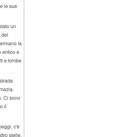
re le sue
stato un
 del
fermano la
o antico e
rti e tombe
 strada
lmazia.
s. Ci sono
o il
peggi, c'è
tro stelle.