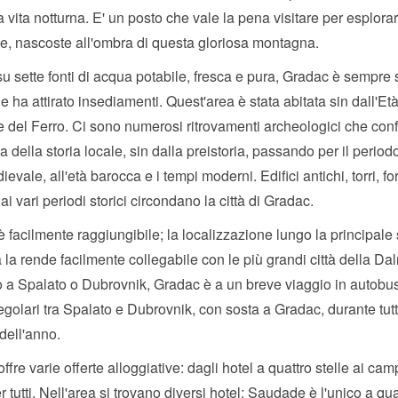
a vita notturna. E' un posto che vale la pena visitare per esplora
e, nascoste all'ombra di questa gloriosa montagna.
su sette fonti di acqua potabile, fresca e pura, Gradac è sempre 
e ha attirato insediamenti. Quest'area è stata abitata sin dall'Età
 del Ferro. Ci sono numerosi ritrovamenti archeologici che con
a della storia locale, sin dalla preistoria, passando per il period
ievale, all'età barocca e i tempi moderni. Edifici antichi, torri, fo
 ai vari periodi storici circondano la città di Gradac.
 facilmente raggiungibile; la localizzazione lungo la principale
a la rende facilmente collegabile con le più grandi città della Da
vo a Spalato o Dubrovnik, Gradac è a un breve viaggio in autobu
regolari tra Spalato e Dubrovnik, con sosta a Gradac, durante tutt
dell'anno.
ffre varie offerte alloggiative: dagli hotel a quattro stelle ai cam
r tutti. Nell'area si trovano diversi hotel; Saudade è l'unico a quat