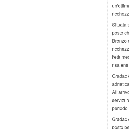
un'ottim
ricchezz
Situata 
posto ch
Bronzo e
ricchezz
l'età med
risalenti
Gradac è
adriatic
All'arri
servizi 
periodo 
Gradac o
posto pe