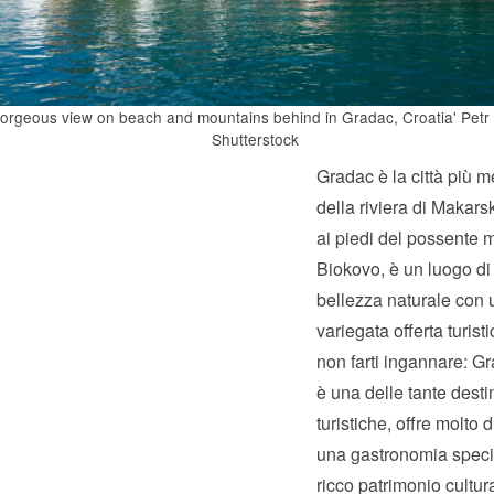
orgeous view on beach and mountains behind in Gradac, Croatia' Petr
Shutterstock
Gradac è la città più m
della riviera di Makars
ai piedi del possente 
Biokovo, è un luogo d
bellezza naturale con
variegata offerta turist
non farti ingannare: G
è una delle tante desti
turistiche, offre molto d
una gastronomia speci
ricco patrimonio cultur