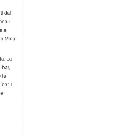
ti dai
onali
ra e
rna Mala
ia. La
-bar,
 la
bar. I
re