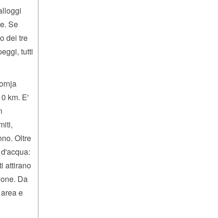
alloggi
te. Se
o dei tre
eggi, tutti
ornja
10 km. E'
n
iti,
nno. Oltre
t d'acqua:
i attirano
zione. Da
a area e