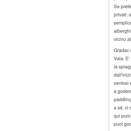
Se prefe
privati: 
semplice
alberghi
vicino al
Gradac è
Vala. E'
la spiag
dall'ini
ventosi 
a goders
paddling
a sé, ci
qui puoi
puoi god