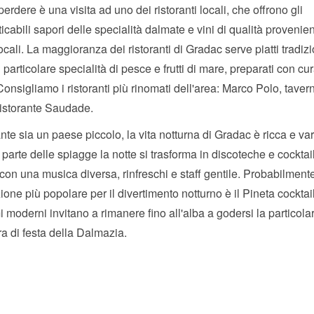
erdere è una visita ad uno dei ristoranti locali, che offrono gli
icabili sapori delle specialità dalmate e vini di qualità provenien
locali. La maggioranza dei ristoranti di Gradac serve piatti tradizi
n particolare specialità di pesce e frutti di mare, preparati con cu
onsigliamo i ristoranti più rinomati dell'area: Marco Polo, tave
ristorante Saudade.
te sia un paese piccolo, la vita notturna di Gradac è ricca e var
parte delle spiagge la notte si trasforma in discoteche e cocktail
on una musica diversa, rinfreschi e staff gentile. Probabilmente
ione più popolare per il divertimento notturno è il Pineta cocktail 
mi moderni invitano a rimanere fino all'alba a godersi la particola
a di festa della Dalmazia.