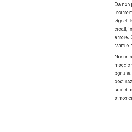
Da non p
indiment
vigneti 
croati, i
amore. C
Mare e 
Nonostan
maggior 
ognuna c
destinaz
suoi rit
atmosfer