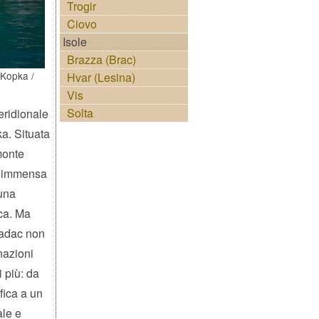
Trogir
Ciovo
Isole
Brazza (Brac)
 Kopka /
Hvar (Lesina)
Vis
Solta
eridionale
ka. Situata
monte
i immensa
 una
ica. Ma
radac non
nazioni
i più: da
fica a un
ale e