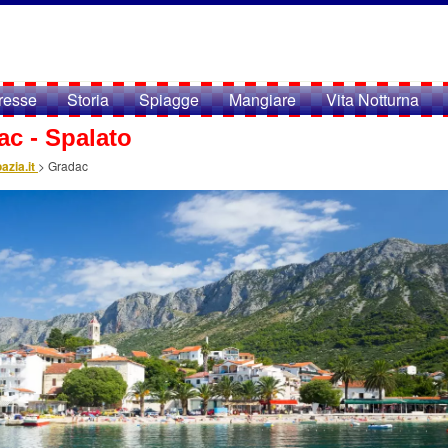
eresse
Storia
Spiagge
Mangiare
Vita Notturna
ac - Spalato
azia.it
>
Gradac