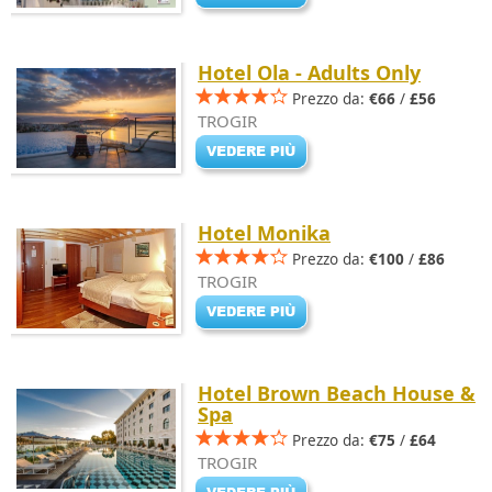
Hotel Ola - Adults Only
Prezzo da:
€66
/
£56
TROGIR
Hotel Monika
Prezzo da:
€100
/
£86
TROGIR
Hotel Brown Beach House &
Spa
Prezzo da:
€75
/
£64
TROGIR