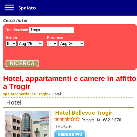
Toggle navigation
Spalato
Cerca hotel
Hotel, appartamenti e camere in affitto
a Trogir
spalatocroazia.it
>
Trogir
>
Hotel
Hotel
Hotel Bellevue Trogir
Prezzo da:
€82
/
£70
TROGIR