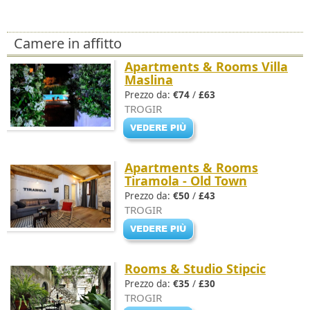
Camere in affitto
Apartments & Rooms Villa
Maslina
Prezzo da:
€74
/
£63
TROGIR
Apartments & Rooms
Tiramola - Old Town
Prezzo da:
€50
/
£43
TROGIR
Rooms & Studio Stipcic
Prezzo da:
€35
/
£30
TROGIR